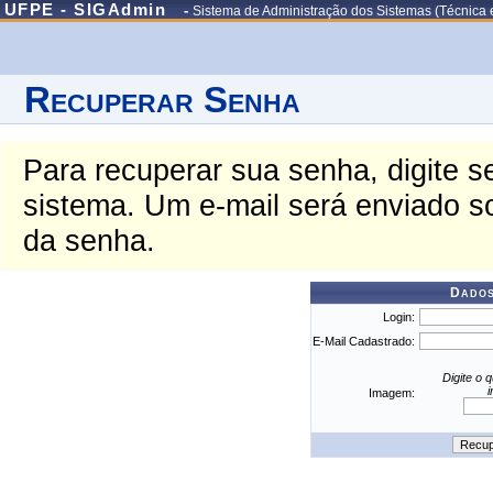
UFPE - SIGAdmin
-
Sistema de Administração dos Sistemas (Técnica 
Recuperar Senha
Para recuperar sua senha, digite s
sistema. Um e-mail será enviado s
da senha.
Dados
Login:
E-Mail Cadastrado:
Digite o 
Imagem: